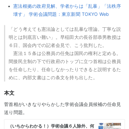
憲法根拠の政府見解、学者からは「乱暴」「法秩序
壊す」 学術会議問題：東京新聞 TOKYO Web
「どう考えても憲法論としては乱暴な理論。丁寧な説
明とは到底言い難い」。早稲田大の長谷部恭男教授は
６日、国会内での記者会見で、こう批判した。
憲法１５条は公務員の任免は国民の権利と定める。
間接民主制の下で行政府のトップに立つ首相は公務員
を任命したり、任命しなかったりできると説明するた
めに、内部文書はこの条文を持ち出した。
本文
菅首相がいきなりやらかした学術会議会員候補の任命見
送り問題。