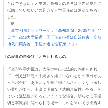
とはできない」と主張。高知大の選考は学内諸規則に
抵触していないとの見方から学長任命は適法であると
した。
～略～
（
新首都圏ネットワーク：『高知新聞』2009年4月11
日付 高知大学長選 国「任命拒否は自治侵害 高知
地裁口頭弁論 手続き違法性否定
より）
上の記事の国会答弁と思われるもの。
「文部科学大臣は、大学の申出に法的に拘束をされ
て、例えば所定の手続きを経ていないとかの申出があ
った場合に、あるいは学長に誠にふさわしくない著し
い非行がある、申出に明白な形式的違反性がある、そ
ういう違法性があるというような場合、明らかに不適
切と客観的に認められる場合、これを除いては拒否す